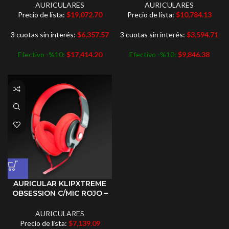
AURICULARES
AURICULARES
Precio de lista:
$
19,072.70
Precio de lista:
$
10,784.13
3 cuotas sin interés:
$
6,357.57
3 cuotas sin interés:
$
3,594.71
Efectivo -%10:
$
17,414.20
Efectivo -%10:
$
9,846.38
AURICULAR KLIPXTREME
OBSESSION C/MIC ROJO –
AURICULARES
Precio de lista:
$
7,139.09