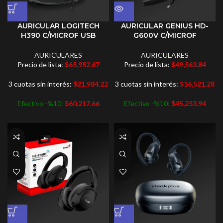
AURICULAR LOGITECH
AURICULAR GENIUS HD-
H390 C/MICROF USB
G600V C/MICROF
AURICULARES
AURICULARES
Precio de lista:
$
65,952.67
Precio de lista:
$
49,563.84
3 cuotas sin interés:
$
21,984.22
3 cuotas sin interés:
$
16,521.28
Efectivo -%10:
$
60,217.66
Efectivo -%10:
$
45,253.94