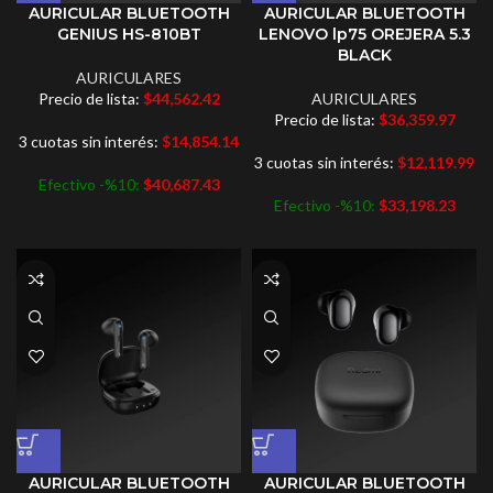
AURICULAR BLUETOOTH
AURICULAR BLUETOOTH
GENIUS HS-810BT
LENOVO lp75 OREJERA 5.3
BLACK
AURICULARES
Precio de lista:
$
44,562.42
AURICULARES
Precio de lista:
$
36,359.97
3 cuotas sin interés:
$
14,854.14
3 cuotas sin interés:
$
12,119.99
Efectivo -%10:
$
40,687.43
Efectivo -%10:
$
33,198.23
AURICULAR BLUETOOTH
AURICULAR BLUETOOTH