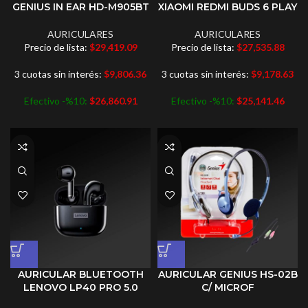
GENIUS IN EAR HD-M905BT
XIAOMI REDMI BUDS 6 PLAY
AURICULARES
AURICULARES
Precio de lista:
$
29,419.09
Precio de lista:
$
27,535.88
3 cuotas sin interés:
$
9,806.36
3 cuotas sin interés:
$
9,178.63
Efectivo -%10:
$
26,860.91
Efectivo -%10:
$
25,141.46
AURICULAR BLUETOOTH
AURICULAR GENIUS HS-02B
LENOVO LP40 PRO 5.0
C/ MICROF