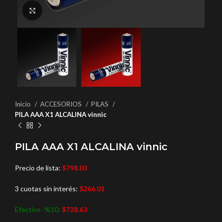
Haga Click para agrandar
Inicio
ACCESORIOS
PILAS
PILA AAA X1 ALCALINA vinnic
PILA AAA X1 ALCALINA vinnic
Precio de lista:
$
798.03
3 cuotas sin interés:
$
266.01
Efectivo -%10:
$
728.63