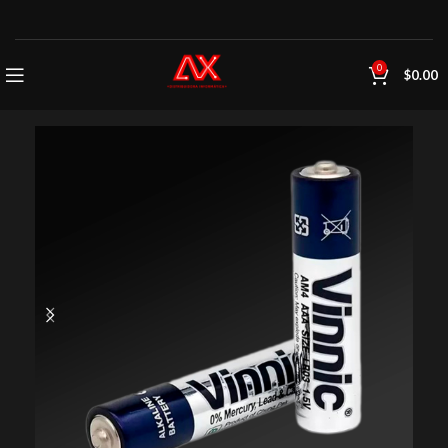
0
$
0.00