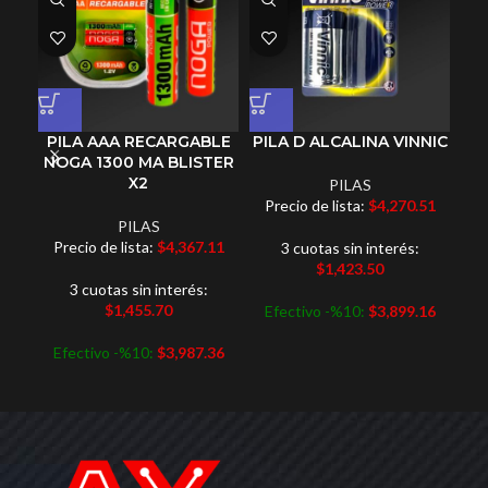
PILA AAA RECARGABLE
PILA D ALCALINA VINNIC
NOGA 1300 MA BLISTER
X2
PILAS
Precio de lista:
$
4,270.51
PILAS
P
Precio de lista:
$
4,367.11
3 cuotas sin interés:
$
1,423.50
3 cuotas sin interés:
$
1,455.70
Efectivo -%10:
$
3,899.16
E
Efectivo -%10:
$
3,987.36