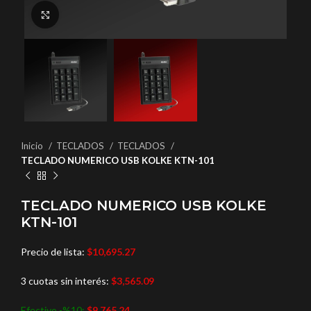
Haga Click para agrandar
Inicio
TECLADOS
TECLADOS
TECLADO NUMERICO USB KOLKE KTN-101
TECLADO NUMERICO USB KOLKE
KTN-101
Precio de lista:
$
10,695.27
3 cuotas sin interés:
$
3,565.09
Efectivo -%10:
$
9,765.24