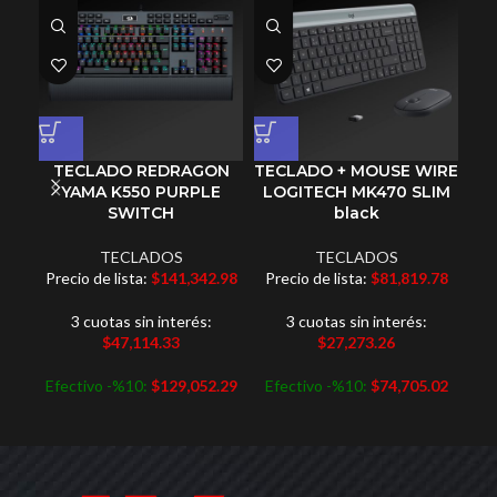
TECLADO REDRAGON
TECLADO + MOUSE WIRE
YAMA K550 PURPLE
LOGITECH MK470 SLIM
W
SWITCH
black
TECLADOS
TECLADOS
Precio de lista:
$
141,342.98
Precio de lista:
$
81,819.78
Pr
3 cuotas sin interés:
3 cuotas sin interés:
$
47,114.33
$
27,273.26
Efectivo -%10:
$
129,052.29
Efectivo -%10:
$
74,705.02
Ef