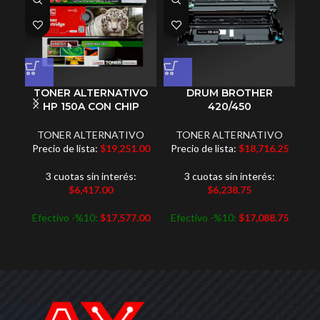
TONER ALTERNATIVO
DRUM BROTHER
DR
HP 150A CON CHIP
420/450
TONER ALTERNATIVO
TONER ALTERNATIVO
Pr
Precio de lista:
$
19,251.00
Precio de lista:
$
18,716.25
3 cuotas sin interés:
3 cuotas sin interés:
$
6,417.00
$
6,238.75
Ef
Efectivo -%10:
$
17,577.00
Efectivo -%10:
$
17,088.75