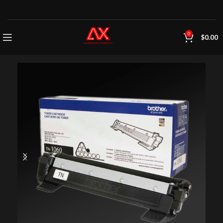
0
$
0.00