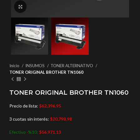
Haga Click para agrandar
Inicio
INSUMOS
TONER ALTERNATIVO
TONER ORIGINAL BROTHER TN1060
TONER ORIGINAL BROTHER TN1060
Precio de lista:
$
62,396.95
3 cuotas sin interés:
$
20,798.98
Efectivo -%10:
$
56,971.13